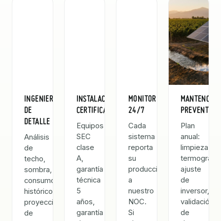
INGENIERÍA
INSTALACIÓN
MONITOREO
MANTENCIÓN
DE
CERTIFICADA
24/7
PREVENTIVA
DETALLE
Equipos
Cada
Plan
SEC
sistema
anual:
Análisis
clase
reporta
limpieza,
de
A,
su
termografía
techo,
garantía
producción
ajuste
sombra,
técnica
a
de
consumo
5
nuestro
inversor,
histórico,
años,
NOC.
validación
proyección
garantía
Si
de
de