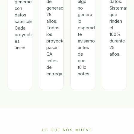
de
algo
datos.
generación
generación
no
Sistemas
con
25
genera
que
datos
años.
lo
rinden
satelitales.
Todos
esperado,
el
Cada
los
te
100%
proyecto
proyectos
avisamos
durante
es
pasan
antes
25
único.
QA
de
años.
antes
que
de
tú lo
entrega.
notes.
LO QUE NOS MUEVE