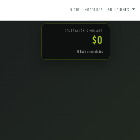
IR AL CONTENIDO
INICIO
NOSOTROS
SOLUCIONES
GENERACIÓN SIMULADA
$0
0
kWh acumulados