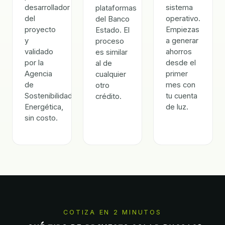
desarrollador
sistema
plataformas
del
operativo.
del Banco
proyecto
Empiezas
Estado. El
y
a generar
proceso
validado
ahorros
es similar
por la
desde el
al de
Agencia
primer
cualquier
de
mes con
otro
Sostenibilidad
tu cuenta
crédito.
Energética,
de luz.
sin costo.
COTIZA EN 2 MINUTOS