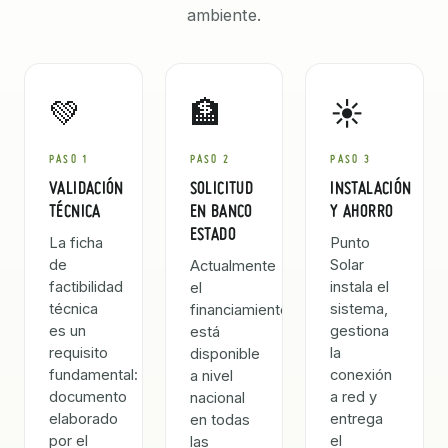
ambiente.
💚
🏦
☀️
PASO 1
PASO 2
PASO 3
VALIDACIÓN
SOLICITUD
INSTALACIÓN
TÉCNICA
EN BANCO
Y AHORRO
ESTADO
La ficha
Punto
de
Solar
Actualmente
factibilidad
instala el
el
técnica
sistema,
financiamiento
es un
gestiona
está
requisito
la
disponible
fundamental:
conexión
a nivel
documento
a red y
nacional
elaborado
entrega
en todas
por el
el
las