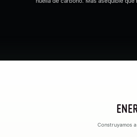
huella de carbono. Más asequible que
ENER
Construyamos a p