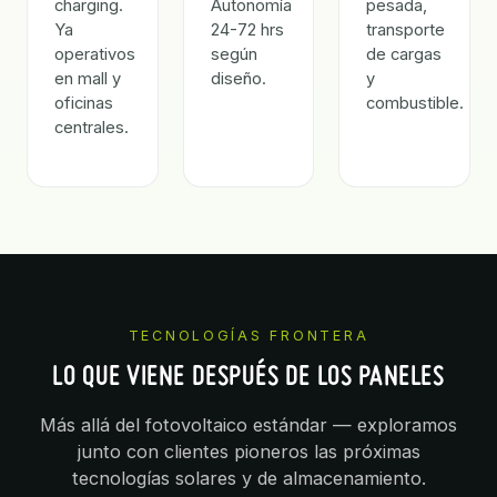
charging.
Autonomía
pesada,
Ya
24-72 hrs
transporte
operativos
según
de cargas
en mall y
diseño.
y
oficinas
combustible.
centrales.
TECNOLOGÍAS FRONTERA
LO QUE VIENE DESPUÉS DE LOS PANELES
Más allá del fotovoltaico estándar — exploramos
junto con clientes pioneros las próximas
tecnologías solares y de almacenamiento.