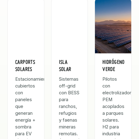
CARPORTS
ISLA
HIDRÓGENO
SOLARES
SOLAR
VERDE
Estacionamientos
Sistemas
Pilotos
cubiertos
off-grid
con
con
con BESS
electrolizadores
paneles
para
PEM
que
ranchos,
acoplados
generan
refugios
a parques
energía +
y faenas
solares.
sombra
mineras
H2 para
para EV
remotas.
industria