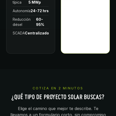
típica
5 MWp
piloto
MW
Autonomía
24-72 hrs
Eficiencia
60-70%
Reducción
60-
Aplicación
Industria,
diésel
95%
mobility
SCADA
Centralizado
Estado
Pilotos
2025-2026
COTIZA EN 2 MINUTOS
¿QUÉ TIPO DE PROYECTO SOLAR BUSCAS?
Elige el camino que mejor te describe. Te
llevamos a un formulario corto, sin compromiso