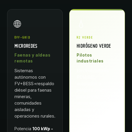
🌐
💧
OFF-GRID
H2 VERDE
MICROREDES
HIDRÓGENO VERDE
Faenas y aldeas
Pilotos
remotas
industriales
Sistemas
Electrolizadores
autónomos con
PEM/AEL
FV+BESS+respaldo
acoplados a
diésel para faenas
parques solares
mineras,
para producir H2
comunidades
verde para industria
aisladas y
pesada y
operaciones rurales.
combustible.
Potencia
100 kWp -
Tamaño
100 kW - 5