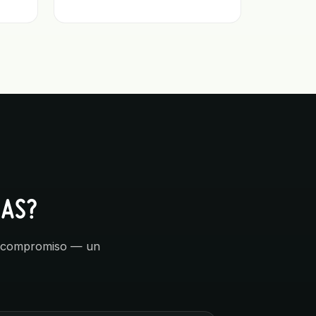
CAS?
sin compromiso — un