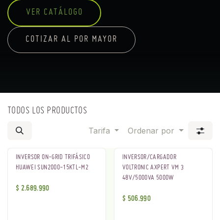
VER CATÁLOGO
COTIZAR AL POR MAYOR
TODOS LOS PRODUCTOS
Tarifa
Ordenar por
INVERSOR ON-GRID TRIFÁSICO
INVERSOR/CARGADOR
HUAWEI SUN2000-15KTL-M2
VOLTRONIC AXPERT VM 3
48V/5000VA 5000W
$
2.689.990
$
506.990