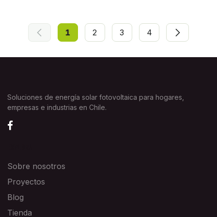
1
2
3
4
Soluciones de energía solar fotovoltaica para hogares,
empresas e industrias en Chile.
EXPLORA
Sobre nosotros
Proyectos
Blog
Tienda