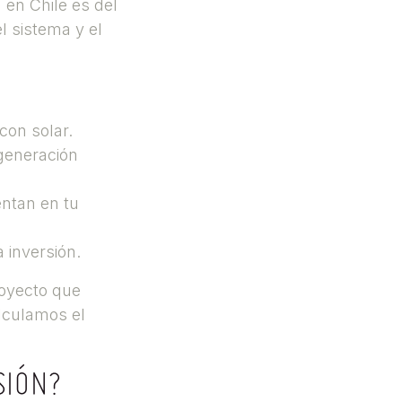
 en Chile es del
l sistema y el
con solar.
 generación
entan en tu
 inversión.
royecto que
alculamos el
SIÓN?