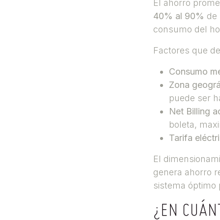
El ahorro promed
40% al 90%
de 
consumo del ho
Factores que de
Consumo me
Zona geográ
puede ser h
Net Billing a
boleta, maxi
Tarifa eléctr
El dimensionami
genera ahorro r
sistema óptimo 
¿EN CUÁN