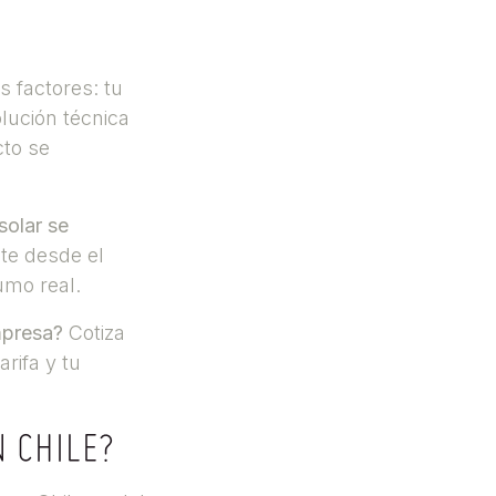
s factores: tu
olución técnica
cto se
solar se
nte desde el
umo real.
mpresa?
Cotiza
rifa y tu
 CHILE?