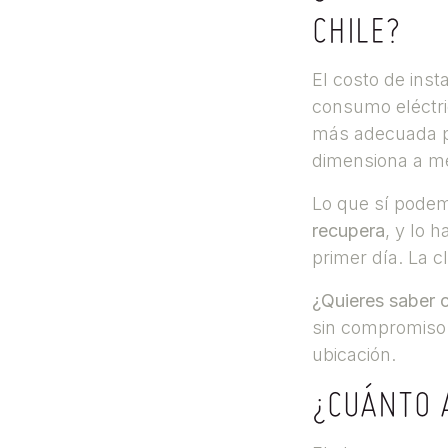
CHILE?
El costo de inst
consumo eléctric
más adecuada pa
dimensiona a m
Lo que sí podem
recupera
, y lo 
primer día. La c
¿Quieres saber 
sin compromiso —
ubicación.
¿CUÁNTO 