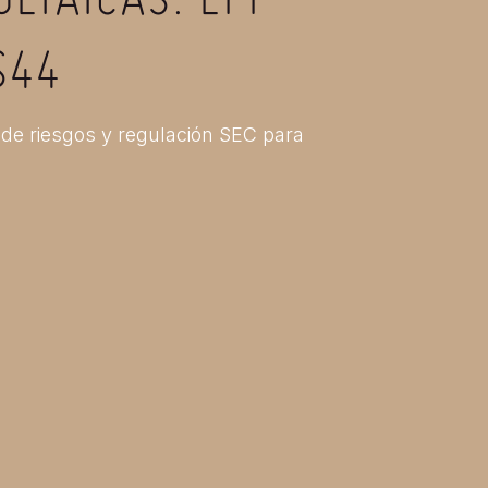
LTAICAS: EPP
S44
 de riesgos y regulación SEC para