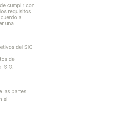
de cumplir con
los requisitos
acuerdo a
er una
etivos del SIG
itos de
l SIG.
e las partes
n el