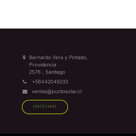
CONTACTO
Bernardo Vera y Pintado,
Providencia
2576
,
Santiago
+56442045033
ventas@puntosolar.cl
CONTÁCTANOS