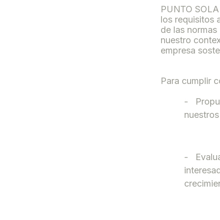
PUNTO SOLAR, 
los requisitos 
de las normas
nuestro contex
empresa sosten
Para cumplir c
-
Propue
nuestros 
-
Evalua
interesa
crecimie