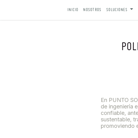
IR AL CONTENIDO
INICIO
NOSOTROS
SOLUCIONES
POL
En PUNTO SOLA
de ingeniería 
confiable, ant
sustentable, 
promoviendo el