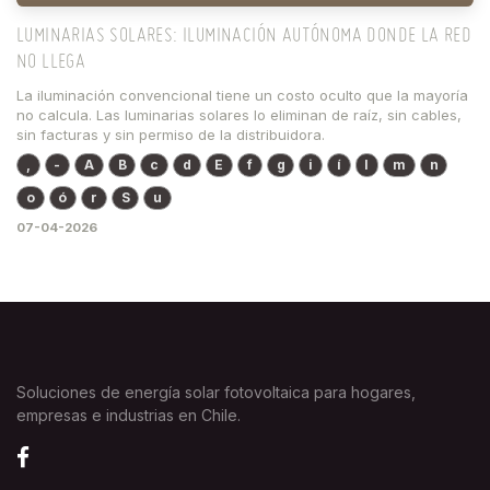
LUMINARIAS SOLARES: ILUMINACIÓN AUTÓNOMA DONDE LA RED
NO LLEGA
La iluminación convencional tiene un costo oculto que la mayoría
no calcula. Las luminarias solares lo eliminan de raíz, sin cables,
sin facturas y sin permiso de la distribuidora.
,
-
A
B
c
d
E
f
g
i
í
l
m
n
o
ó
r
S
u
07-04-2026
Soluciones de energía solar fotovoltaica para hogares,
empresas e industrias en Chile.