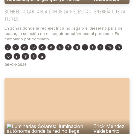
BOMBEO SOLAR: AGUA DONDE LA NECESITAS, ENERGÍA QUE YA
TIENES.
En zonas donde la red eléctrica no llega o el diésel no para de
costar, la solución no es seguir adaptándose al problema. Es
cambiarlo por completo.
,
-
A
B
c
d
E
f
g
i
í
l
m
n
o
r
S
t
u
09-04-2026
Erick Mendez
Valdebenito