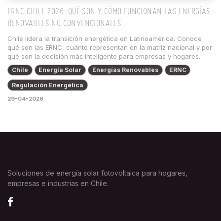
ERNC CHILE 2026: QUÉ SON Y CÓMO FUNCIONAN LAS ENERGÍAS
RENOVABLES NO CONVENCIONALES
Chile lidera la transición energética en Latinoamérica. Conoce
qué son las ERNC, cuánto representan en la matriz nacional y por
qué son la decisión más inteligente para empresas y hogares.
Chile
Energía Solar
Energías Renovables
ERNC
Regulación Energética
29-04-2026
Soluciones de energía solar fotovoltaica para hogares,
empresas e industrias en Chile.