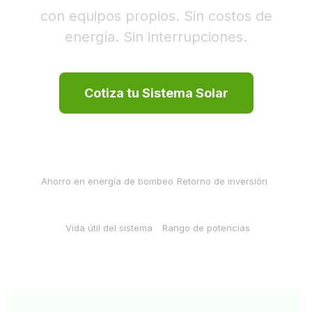
con equipos propios. Sin costos de
energía. Sin interrupciones.
Cotiza tu Sistema Solar
80-100%
2-4 años
Ahorro en energía de bombeo
Retorno de inversión
+25 años
1-150 HP
Vida útil del sistema
Rango de potencias