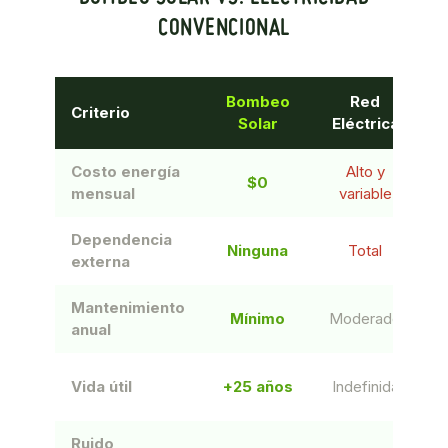
CONVENCIONAL
Bombeo
Red
Criterio
Solar
Eléctrica
Costo energía
Alto y
$0
M
mensual
variable
Dependencia
Ninguna
Total
externa
Mantenimiento
Mínimo
Moderado
anual
Vida útil
+25 años
Indefinida
Ruido