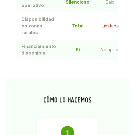
Silencioso
Bajo
M
operativo
Disponibilidad
D
en zonas
Total
Limitada
l
rurales
Financiamiento
Sí
No aplica
No
disponible
CÓMO LO HACEMOS
1