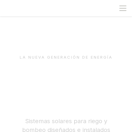
IR AL CONTENIDO
LA NUEVA GENERACIÓN DE ENERGÍA
BOMBEO SOLAR AGRÍCOLA
EN CHILE: RIEGA SIN
DEPENDER DE LA RED
Sistemas solares para riego y
bombeo diseñados e instalados