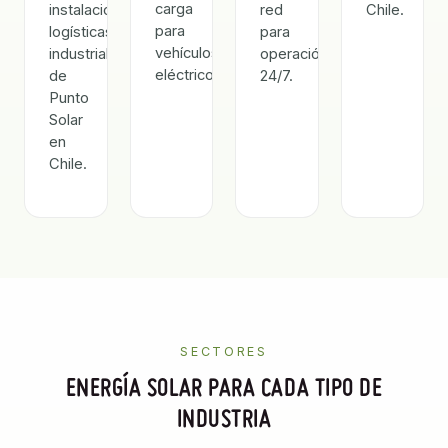
carga
instalaciones
red
Chile.
para
logísticas
para
vehículos
industriales
operación
eléctricos.
de
24/7.
Punto
Solar
en
Chile.
SECTORES
ENERGÍA SOLAR PARA CADA TIPO DE
INDUSTRIA