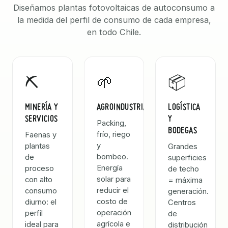
Diseñamos plantas fotovoltaicas de autoconsumo a
la medida del perfil de consumo de cada empresa,
en todo Chile.
⛏️
🌱
📦
MINERÍA Y
AGROINDUSTRIA
LOGÍSTICA
SERVICIOS
Y
Packing,
BODEGAS
frío, riego
Faenas y
y
plantas
Grandes
bombeo.
de
superficies
Energía
proceso
de techo
solar para
con alto
= máxima
reducir el
consumo
generación.
costo de
diurno: el
Centros
operación
perfil
de
agrícola e
ideal para
distribución