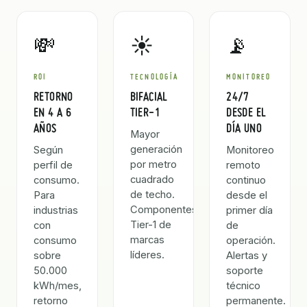
💸
☀️
📡
ROI
TECNOLOGÍA
MONITOREO
RETORNO
BIFACIAL
24/7
EN 4 A 6
TIER-1
DESDE EL
AÑOS
DÍA UNO
Mayor
generación
Según
Monitoreo
por metro
perfil de
remoto
cuadrado
consumo.
continuo
de techo.
Para
desde el
Componentes
industrias
primer día
Tier-1 de
con
de
marcas
consumo
operación.
líderes.
sobre
Alertas y
50.000
soporte
kWh/mes,
técnico
retorno
permanente.