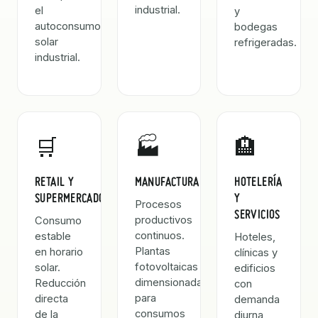
industrial.
el
y
autoconsumo
bodegas
solar
refrigeradas.
industrial.
🛒
🏭
🏨
RETAIL Y
MANUFACTURA
HOTELERÍA
SUPERMERCADOS
Y
Procesos
SERVICIOS
productivos
Consumo
continuos.
estable
Hoteles,
Plantas
en horario
clínicas y
fotovoltaicas
solar.
edificios
dimensionadas
Reducción
con
para
directa
demanda
consumos
de la
diurna