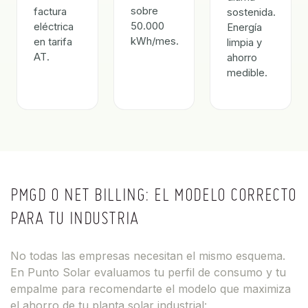
sobre
factura
sostenida.
50.000
eléctrica
Energía
kWh/mes.
en tarifa
limpia y
AT.
ahorro
medible.
PMGD O NET BILLING: EL MODELO CORRECTO
PARA TU INDUSTRIA
No todas las empresas necesitan el mismo esquema.
En Punto Solar evaluamos tu perfil de consumo y tu
empalme para recomendarte el modelo que maximiza
el ahorro de tu planta solar industrial: