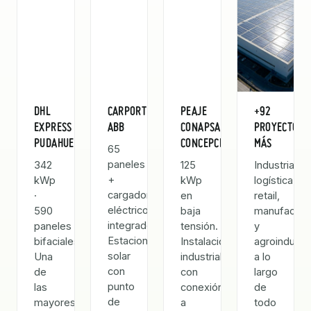
DHL
CARPORT
PEAJE
+92
EXPRESS
ABB
CONAPSA
PROYECTOS
PUDAHUEL
CONCEPCIÓN
MÁS
65
paneles
342
125
Industrias,
+
kWp
kWp
logística,
cargador
·
en
retail,
eléctrico
590
baja
manufactur
integrado.
paneles
tensión.
y
Estacionamiento
bifaciales.
Instalación
agroindustri
solar
Una
industrial
a lo
con
de
con
largo
punto
las
conexión
de
de
mayores
a
todo