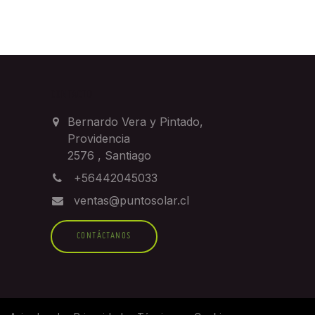
CONTACTO
Bernardo Vera y Pintado,
Providencia
2576
,
Santiago
+56442045033
ventas@puntosolar.cl
CONTÁCTANOS