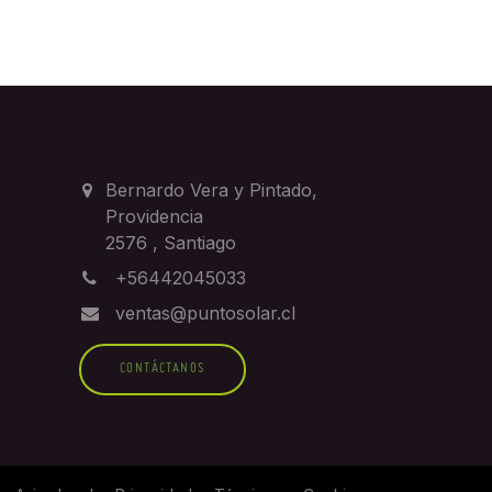
CONTACTO
Bernardo Vera y Pintado,
Providencia
2576
,
Santiago
+56442045033
ventas@puntosolar.cl
CONTÁCTANOS