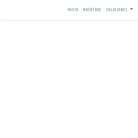
IR AL CONTENIDO
INICIO
NOSOTROS
SOLUCIONES