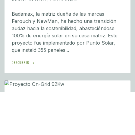
Badamax, la matriz dueña de las marcas
Ferouch y NewMan, ha hecho una transición
audaz hacia la sostenibilidad, abasteciéndose
100% de energía solar en su casa matriz. Este
proyecto fue implementado por Punto Solar,
que instaló 355 paneles...
DESCUBRIR →
INDUSTRIAL/COMERCIAL
PROYECTO ON-GRID 92KW
Punto Solar ha demostrado su compromiso con
el medio ambiente al llevar a cabo un proyecto