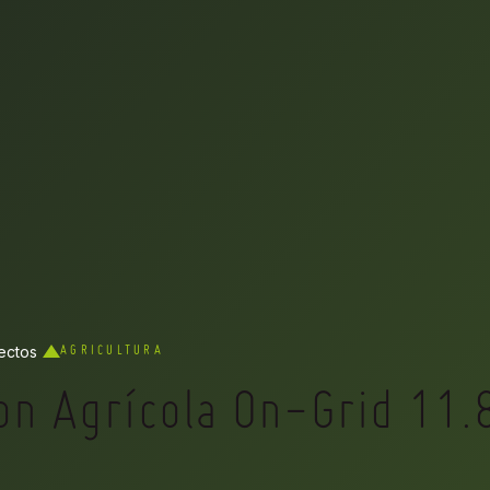
ectos
AGRICULTURA
on Agrícola On-Grid 11