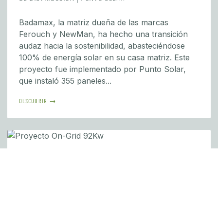
Badamax, la matriz dueña de las marcas
Ferouch y NewMan, ha hecho una transición
audaz hacia la sostenibilidad, abasteciéndose
100% de energía solar en su casa matriz. Este
proyecto fue implementado por Punto Solar,
que instaló 355 paneles...
DESCUBRIR →
INDUSTRIAL/COMERCIAL
PROYECTO ON-GRID 92KW
Punto Solar ha demostrado su compromiso con
el medio ambiente al llevar a cabo un proyecto