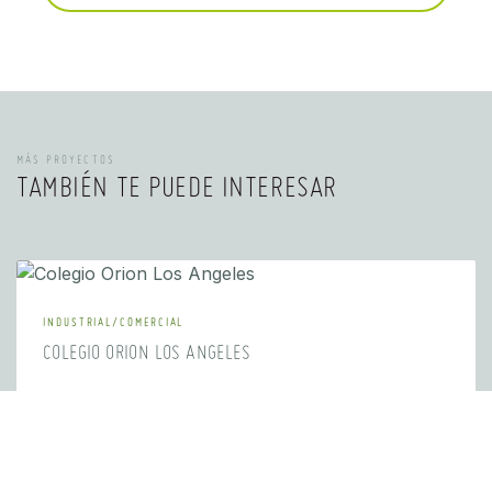
MÁS PROYECTOS
TAMBIÉN TE PUEDE INTERESAR
INDUSTRIAL/COMERCIAL
COLEGIO ORION LOS ANGELES
El proyecto corresponde a la instalación de dos
sistemas fotovoltaicos conectados a la red en
baja tensión en el Colegio Don Orione, ubicado
en la ciudad de Los Ángeles, Chile. La potencia