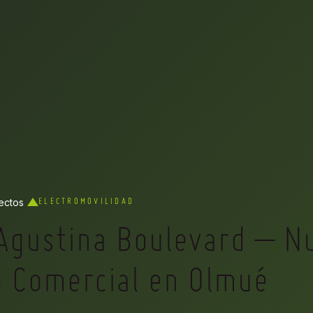
ectos
ELECTROMOVILIDAD
Agustina Boulevard – N
o Comercial en Olmué