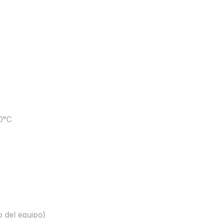
0°C
o del equipo)