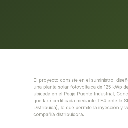
El proyecto consiste en el suministro, dise
una planta solar fotovoltaica de 125 kWp d
ubicada en el Peaje Puente Industrial, Conce
quedará certificada mediante TE4 ante la S
Distribuida), lo que permite la inyección y 
compañía distribuidora.