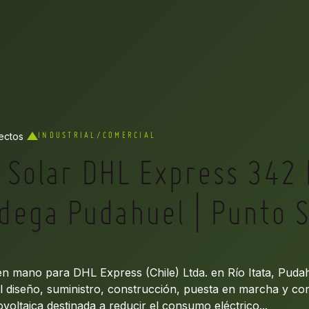
ectos
INDUSTRIAL/COMERCIAL
a Solar DHL Express 342
ega Pudahuel | Punto S
en mano para DHL Express (Chile) Ltda. en Río Itata, Pudah
l diseño, suministro, construcción, puesta en marcha y co
ovoltaica destinada a reducir el consumo eléctrico...