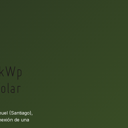
 kWp
olar
uel (Santiago),
nexión de una