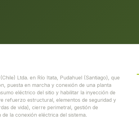
hile) Ltda. en Río Itata, Pudahuel (Santiago), que
ión, puesta en marcha y conexión de una planta
sumo eléctrico del sitio y habilitar la inyección de
e refuerzo estructural, elementos de seguridad y
das de vida), cierre perimetral, gestión de
 de la conexión eléctrica del sistema.