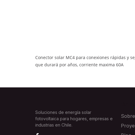
Conector solar MC4 para conexiones rápidas y seg
que durará por años, corriente maxima 60A
EXPLOR
Soluciones de energía solar
Sobre
fotovoltaica para hogares, empresas e
industrias en Chile.
Proye