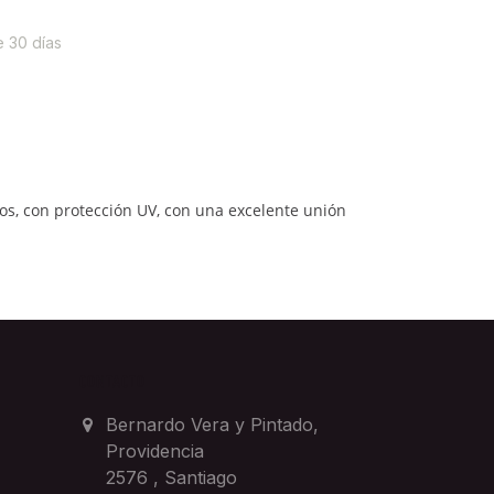
e 30 días
os, con protección UV, con una excelente unión
CONTACTO
Bernardo Vera y Pintado,
Providencia
2576
,
Santiago