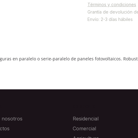
Términos y condiciones
Grantía de devolución d
Envío: 2-3 días hábiles
uras en paralelo o serie-paralelo de paneles fotovoltaicos. Robust
A
SOLUCIONES
 nosotros
Residencial
ctos
Comercial