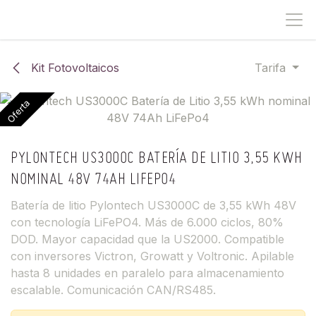
IR AL CONTENIDO
Kit Fotovoltaicos
Tarifa
Oferta
PYLONTECH US3000C BATERÍA DE LITIO 3,55 KWH
NOMINAL 48V 74AH LIFEPO4
Batería de litio Pylontech US3000C de 3,55 kWh 48V
con tecnología LiFePO4. Más de 6.000 ciclos, 80%
DOD. Mayor capacidad que la US2000. Compatible
con inversores Victron, Growatt y Voltronic. Apilable
hasta 8 unidades en paralelo para almacenamiento
escalable. Comunicación CAN/RS485.