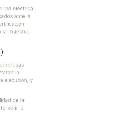
 red eléctrica
icados ante la
ertificación
o la muestra,
O)
 "empresas
tratan la
a ejecución, y
lidad de la
tervenir el