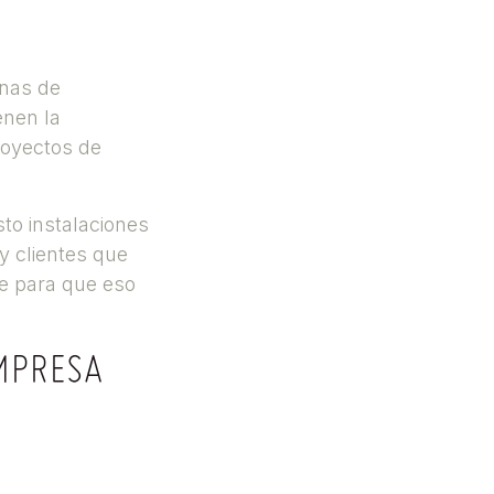
enas de
enen la
proyectos de
to instalaciones
 clientes que
e para que eso
EMPRESA