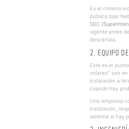
Es el mínimo ind
pública bajo Net
SEC (Superinten
vigente antes de
descártala.
2. EQUIPO D
Este es el punt
solares" son en 
instalación a te
cuando hay pro
Una empresa con 
instalación, res
sistema si hay 