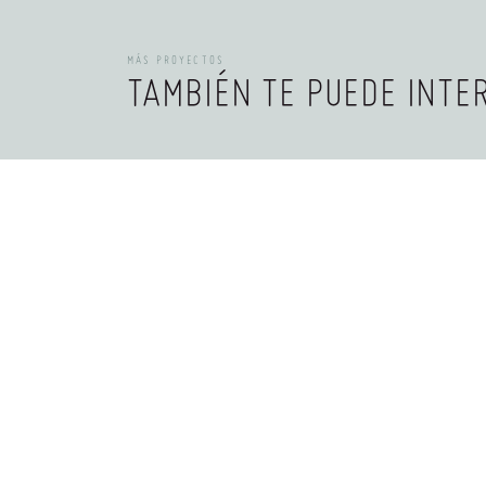
MÁS PROYECTOS
TAMBIÉN TE PUEDE INTE
RESIDENCIAL
RESIDENCIA OFF-GRID 5.4KWP ABB REACT
DESCUBRIR →