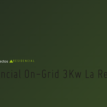
ectos
RESIDENCIAL
ncial On-Grid 3Kw La R