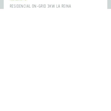
RESIDENCIAL ON-GRID 3KW LA REINA
DESCUBRIR →
RESIDENCIAL
RESIDENCIAL OFF-GRID HUENTELAUQUÉN
DESCUBRIR →