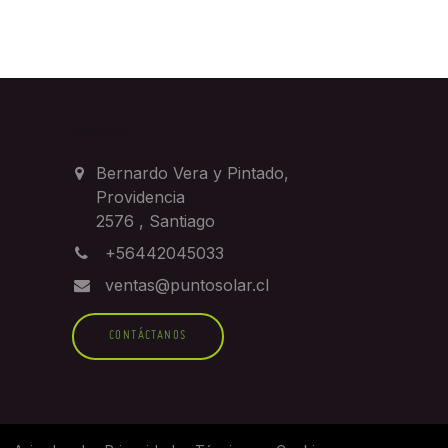
CONTACTO
Bernardo Vera y Pintado,
Providencia
2576
,
Santiago
+56442045033
ventas@puntosolar.cl
CONTÁCTANOS