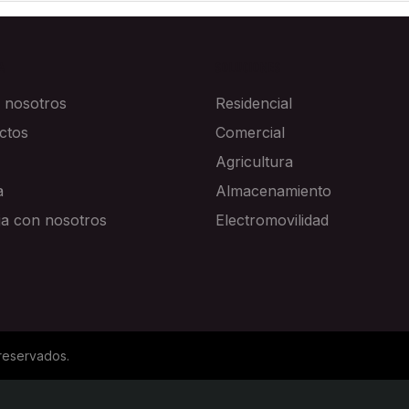
A
SOLUCIONES
 nosotros
Residencial
ctos
Comercial
Agricultura
a
Almacenamiento
ja con nosotros
Electromovilidad
reservados.