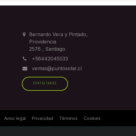
CONTACTO
Bernardo Vera y Pintado,
Providencia
2576
,
Santiago
+56442045033
ventas@puntosolar.cl
CONTÁCTANOS
Aviso legal
Privacidad
Términos
Cookies