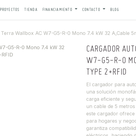
PROYECTOS
TIENDA
FINANCIAMIENTO
CONTACTO
BLOG
 Terra Wallbox AC W7-G5-R-0 Mono 7.4 kW 32 A,Cable 5
CARGADOR AUT
W7-G5-R-0 MO
TYPE 2+RFID
El cargador para au
una solución monofás
carga eficiente y seg
un cable de 5 metros
este cargador ofrece
para hogares y negoc
garantiza compatibil
eléctricos, haciendo