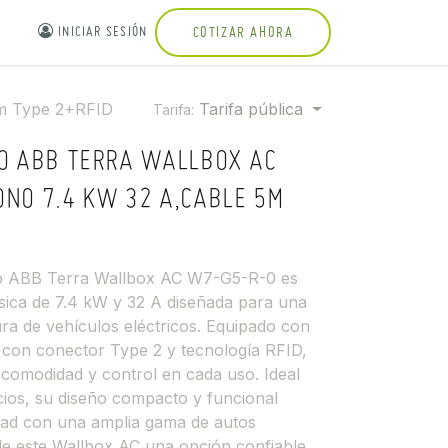
INICIAR SESIÓN
COTIZAR AHORA
m Type 2+RFID
Tarifa pública
Tarifa:
O ABB TERRA WALLBOX AC
NO 7.4 KW 32 A,CABLE 5M
to ABB Terra Wallbox AC W7-G5-R-0 es
ica de 7.4 kW y 32 A diseñada para una
ura de vehículos eléctricos. Equipado con
 con conector Type 2 y tecnología RFID,
 comodidad y control en cada uso. Ideal
ios, su diseño compacto y funcional
idad con una amplia gama de autos
 de este Wallbox AC una opción confiable