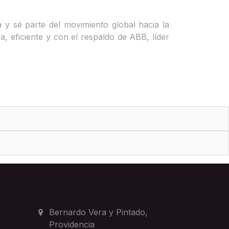
 y sé parte del movimiento global hacia la
, eficiente y con el respaldo de ABB, líder
CONTACTO
Bernardo Vera y Pintado,
Providencia