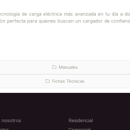
ecnología de carga eléctrica más avanzada en tu día a día
cción perfecta para quienes buscan un cargador de confianza
Manuales
Fichas Técnicas
A
SOLUCIONES
 nosotros
Residencial
ctos
Comercial