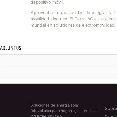
dispositivo móvil.
Aprovecha la oportunidad de integrar la t
movilidad eléctrica. El Terra AC es la ele
mundial en soluciones de electromovilidad.
ADJUNTOS
EXPLOR
Soluciones de energía solar
Sobre
fotovoltaica para hogares, empresas e
industrias en Chile.
Proye