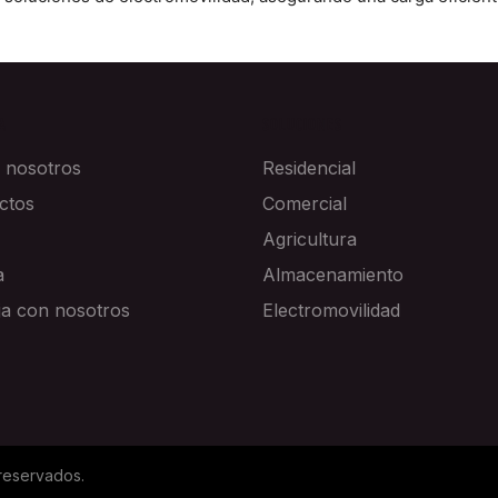
A
SOLUCIONES
 nosotros
Residencial
ctos
Comercial
Agricultura
a
Almacenamiento
ja con nosotros
Electromovilidad
reservados.