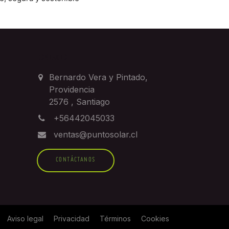
CONTACTO
Bernardo Vera y Pintado,
Providencia
2576
,
Santiago
+56442045033
ventas@puntosolar.cl
CONTÁCTANOS
Aviso legal
Privacidad
Términos
Cookies