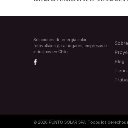
EXPLOR
Soluciones de energía solar
Sobre
fotovoltaica para hogares, empresas e
industrias en Chile.
Proye
Blog
Tiend
Traba
©
2026
PUNTO SOLAR SPA
. Todos los derechos 