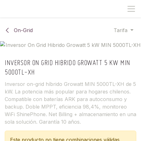
IR AL CONTENIDO
On-Grid
Tarifa
INVERSOR ON GRID HIBRIDO GROWATT 5 KW MIN
5000TL-XH
Inversor on-grid híbrido Growatt MIN 5000TL-XH de 5
kW. La potencia más popular para hogares chilenos.
Compatible con baterías ARK para autoconsumo y
backup. Doble MPPT, eficiencia 98,4%, monitoreo
WiFi ShinePhone. Net Billing + almacenamiento en una
sola solución. Garantía 10 años.
Este producto no tiene combinaciones válidas.