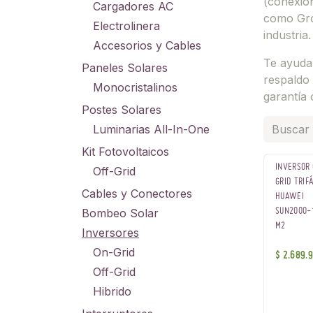
(conexión
Cargadores AC
como Gro
Electrolinera
industria.
Accesorios y Cables
Te ayuda
Paneles Solares
respaldo 
Monocristalinos
garantía 
Postes Solares
Luminarias All-In-One
Kit Fotovoltaicos
INVERSOR
Off-Grid
GRID TRIF
Cables y Conectores
HUAWEI
Bombeo Solar
SUN2000-
M2
Inversores
On-Grid
$
2.689.
Off-Grid
Hibrido