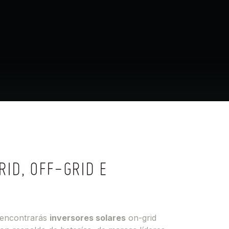
ID, OFF-GRID E
r encontrarás
inversores solares
on-grid