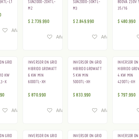
3KTL-L1
SUN2000-20KTL-
SUN2000-30KTL-
800VA 230V 
M2
M3
35/16
0
$
2.739.990
$
2.849.990
$
480.990
Añadir a lista de deseos
Añadir a lista de deseos
Añadir a lista de 
ON GRID
INVERSOR ON GRID
INVERSOR ON GRID
INVERSOR ON
HIBRIDO GROWATT
HIBRIDO GROWATT
HIBRIDO GRO
10 KW
6 KW MIN
5 KW MIN
4 KW MIN
L3-X
6000TL-XH
5000TL-XH
4200TL-XH
990
$
870.990
$
833.990
$
797.990
Añadir a lista de deseos
Añadir a lista de deseos
Añadir a lista de 
ON GRID
INVERSOR ON GRID
INVERSOR ON GRID
INVERSOR ON