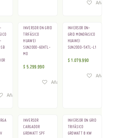
deseos
Añadir a lista de de
-
INVERSOR ON GRID
INVERSOR ON-
SICO
TRIFÁSICO
GRID MONOFASICO
-
HUAWEI
HUAWEI
-SB
SUN2000-60KTL-
SUN2000-5KTL-L1
M0
DOR
$
1.079.990
$
5.299.990
Añadir a lista de de
Añadir a lista de deseos
deseos
Añadir a lista de deseos
ARGA
INVERSOR
INVERSOR ON GRID
CARGADOR
TRIFÁSICO
2V
GROWATT SPF
GROWATT 8 KW