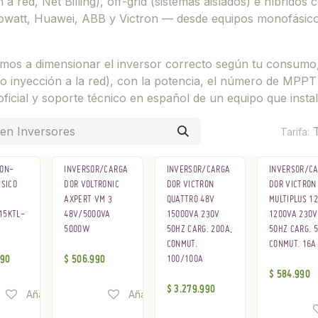
 a red, Net Billing), off-grid (sistemas aislados) e híbridos
watt, Huawei, ABB y Victron — desde equipos monofásicos 
mos a dimensionar el inversor correcto según tu consumo,
o inyección a la red), con la potencia, el número de MPPT 
oficial y soporte técnico en español de un equipo que instal
Tarifa:
 ON-
INVERSOR/CARGA
INVERSOR/CARGA
INVERSOR/C
ÁSICO
DOR VOLTRONIC
DOR VICTRON
DOR VICTRON
AXPERT VM 3
QUATTRO 48V
MULTIPLUS 1
15KTL-
48V/5000VA
15000VA 230V
1200VA 230V
5000W
50HZ CARG. 200A,
50HZ CARG. 5
CONMUT.
CONMUT. 16A
990
$
506.990
100/100A
$
584.990
$
3.279.990
Añadir a lista de deseos
Añadir a lista de deseos