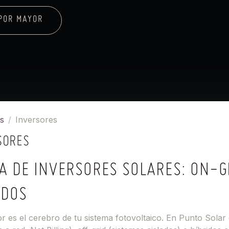
POR MAYOR
s
Inversores
SORES
A DE INVERSORES SOLARES: ON-GR
IDOS
or es el cerebro de tu sistema fotovoltaico. En Punto Sola