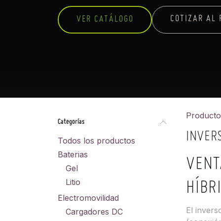
COTIZAR AL 
VER CATÁLOGO
Producto
Categorías
INVER
Todos los productos
Baterias
VENT
Gel
Litio
HÍBR
Electromovilidad
El invers
Cargadores DC