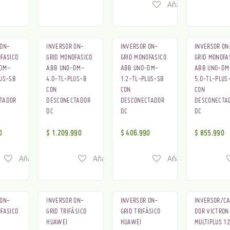
Añadir a lista de 
 ON-
INVERSOR ON-
INVERSOR ON-
INVERSOR ON
FASICO
GRID MONOFASICO
GRID MONOFASICO
GRID MONOFA
DM-
ABB UNO-DM-
ABB UNO-DM-
ABB UNO-DM
LUS-SB
4.0-TL-PLUS-B
1.2-TL-PLUS-SB
5.0-TL-PLUS
CON
CON
CON
TADOR
DESCONECTADOR
DESCONECTADOR
DESCONECTA
DC
DC
DC
0
$
1.209.990
$
406.990
$
855.990
Añadir a lista de deseos
Añadir a lista de deseos
Añadir a lista de 
 ON-
INVERSOR ON-
INVERSOR ON-
INVERSOR/C
FASICO
GRID TRIFÁSICO
GRID TRIFÁSICO
DOR VICTRON
HUAWEI
HUAWEI
MULTIPLUS 1