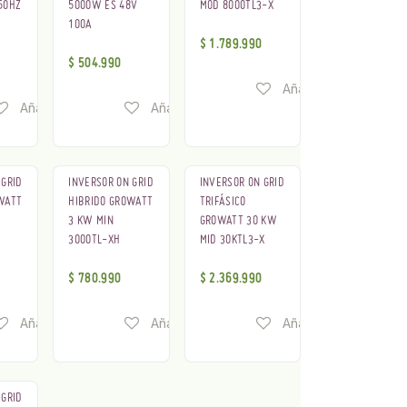
50HZ
5000W ES 48V
MOD 8000TL3-X
100A
$
1.789.990
$
504.990
Añadir a lista de de
deseos
Añadir a lista de deseos
Añadir a lista de deseos
 GRID
INVERSOR ON GRID
INVERSOR ON GRID
WATT
HIBRIDO GROWATT
TRIFÁSICO
3 KW MIN
GROWATT 30 KW
3000TL-XH
MID 30KTL3-X
$
780.990
$
2.369.990
deseos
Añadir a lista de deseos
Añadir a lista de deseos
Añadir a lista de de
 GRID