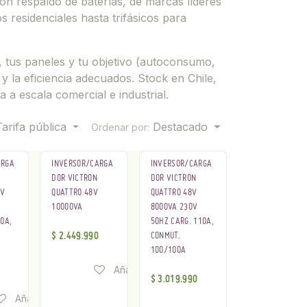
 con respaldo de baterías, de marcas líderes
residenciales hasta trifásicos para
 tus paneles y tu objetivo (autoconsumo,
y la eficiencia adecuados. Stock en Chile,
a a escala comercial e industrial.
Tarifa pública
Destacado
Ordenar por:
ARGA
INVERSOR/CARGA
INVERSOR/CARGA
DOR VICTRON
DOR VICTRON
2V
QUATTRO 48V
QUATTRO 48V
10000VA
8000VA 230V
0A,
50HZ CARG. 110A,
$
2.449.990
CONMUT.
100/100A
Añadir a lista de deseos
$
3.019.990
Añadir a lista de deseos