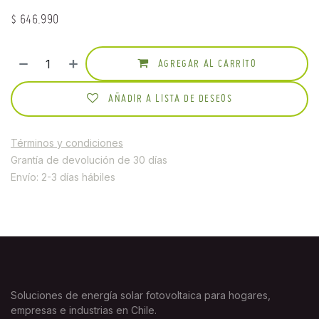
$
646.990
AGREGAR AL CARRITO
AÑADIR A LISTA DE DESEOS
Términos y condiciones
Grantía de devolución de 30 días
Envío: 2-3 días hábiles
Soluciones de energía solar fotovoltaica para hogares,
empresas e industrias en Chile.