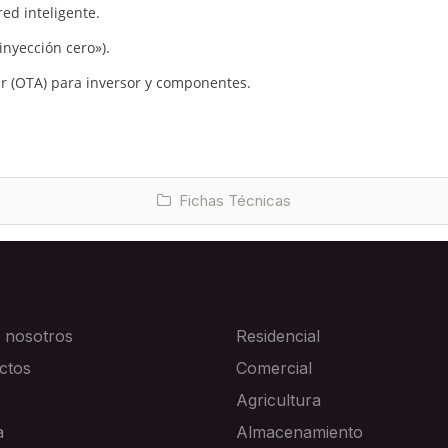
red inteligente.
inyección cero»).
r (OTA) para inversor y componentes.
Fichas Técnicas
A
SOLUCIONES
 nosotros
Residencial
ctos
Comercial
Agricultura
a
Almacenamiento