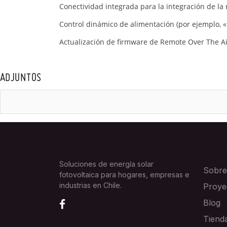
Conectividad integrada para la integración de la 
Control dinámico de alimentación (por ejemplo, «
Actualización de firmware de Remote Over The Ai
ADJUNTOS
EXPLOR
Soluciones de energía solar
Sobre
fotovoltaica para hogares, empresas e
industrias en Chile.
Proye
Blog
Tiend