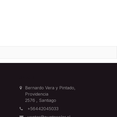
CONTACTO
Bernardo Vera y Pintado,
Providencia
2576
,
Santiago
+56442045033
ventas@puntosolar.cl