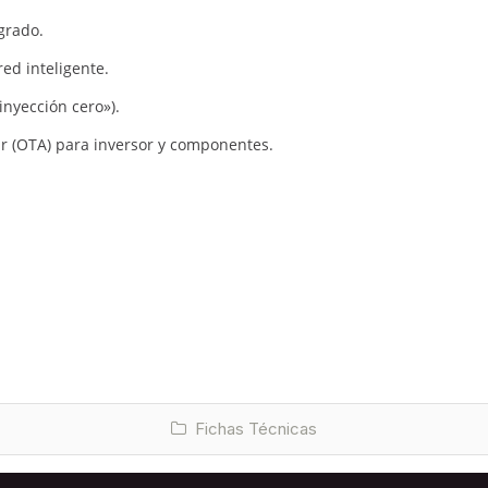
grado.
red inteligente.
inyección cero»).
r (OTA) para inversor y componentes.
Fichas Técnicas