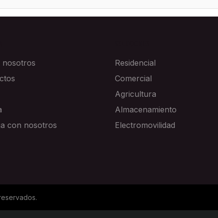
A
SOLUCIONES
 nosotros
Residencial
ctos
Comercial
Agricultura
a
Almacenamiento
ja con nosotros
Electromovilidad
reservados.