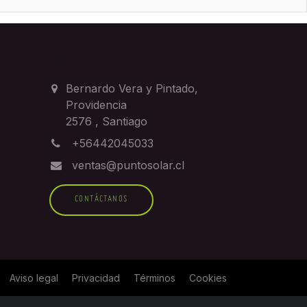
CONTACTO
Bernardo Vera y Pintado,
Providencia
2576
,
Santiago
+56442045033
ventas@puntosolar.cl
CONTÁCTANOS
Aviso legal
Privacidad
Términos
Cookies