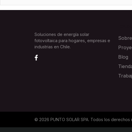
EXPLOR
Soluciones de energía solar
Sobre
fotovoltaica para hogares, empresas e
industrias en Chile.
Proye
Blog
Tiend
Traba
©
2026
PUNTO SOLAR SPA
. Todos los derechos 