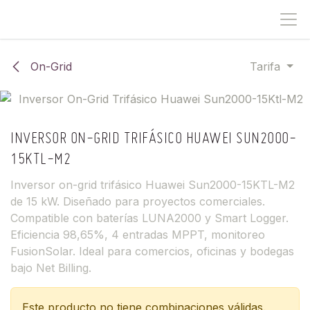
IR AL CONTENIDO
On-Grid
Tarifa
INVERSOR ON-GRID TRIFÁSICO HUAWEI SUN2000-
15KTL-M2
Inversor on-grid trifásico Huawei Sun2000-15KTL-M2
de 15 kW. Diseñado para proyectos comerciales.
Compatible con baterías LUNA2000 y Smart Logger.
Eficiencia 98,65%, 4 entradas MPPT, monitoreo
FusionSolar. Ideal para comercios, oficinas y bodegas
bajo Net Billing.
Este producto no tiene combinaciones válidas.