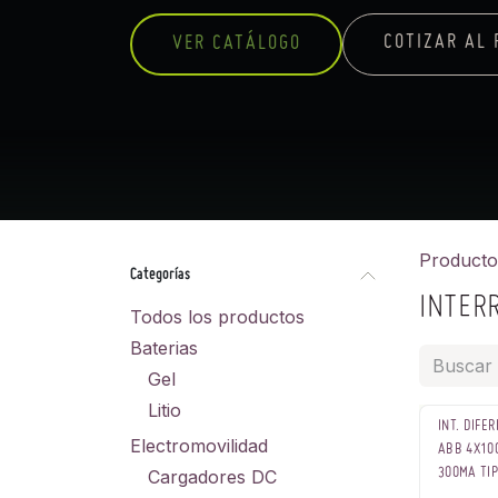
COTIZAR AL 
VER CATÁLOGO
Producto
Categorías
INTER
Todos los productos
Baterias
Gel
Litio
INT. DIFE
Electromovilidad
ABB 4X10
Cargadores DC
300MA TIP