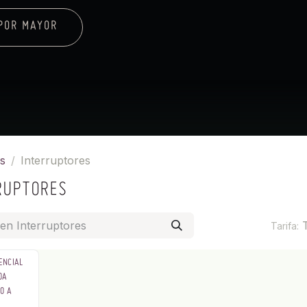
POR MAYOR
s
Interruptores
RUPTORES
Tarifa:
RENCIAL
0A
O A