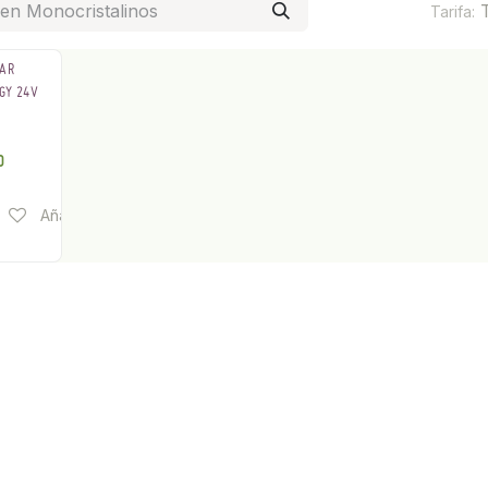
Tarifa:
LAR
GY 24V
0
Añadir a lista de deseos