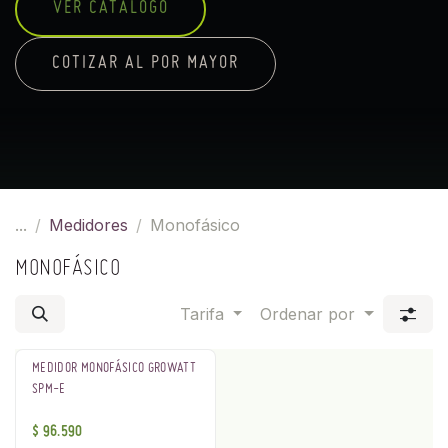
VER CATÁLOGO
COTIZAR AL POR MAYOR
...
Medidores
Monofásico
MONOFÁSICO
Tarifa
Ordenar por
MEDIDOR MONOFÁSICO GROWATT
SPM-E
$
96.590